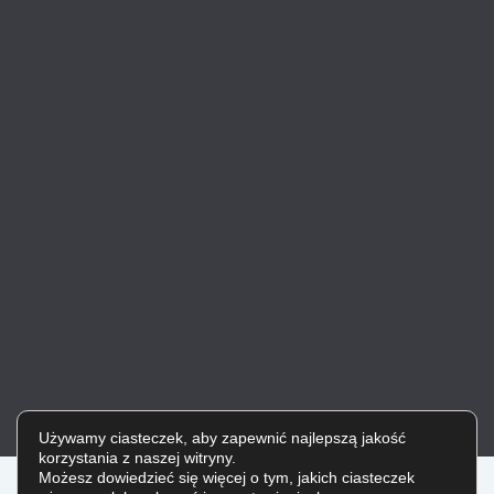
© Wszystkie prawa zastrzeżone 2026r. Aesthetica |
Polityka
Używamy ciasteczek, aby zapewnić najlepszą jakość
prywatności
korzystania z naszej witryny.
Możesz dowiedzieć się więcej o tym, jakich ciasteczek