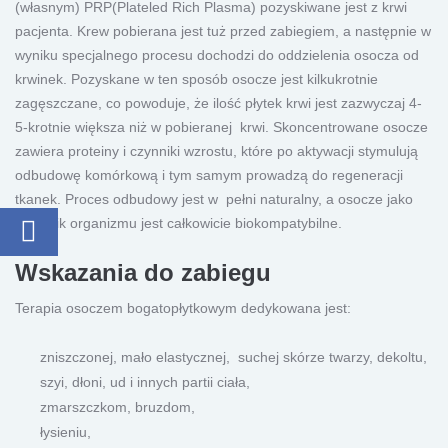
(własnym) PRP(Plateled Rich Plasma) pozyskiwane jest z krwi
pacjenta. Krew pobierana jest tuż przed zabiegiem, a następnie w
wyniku specjalnego procesu dochodzi do oddzielenia osocza od
krwinek. Pozyskane w ten sposób osocze jest kilkukrotnie
zagęszczane, co powoduje, że ilość płytek krwi jest zazwyczaj 4-
5-krotnie większa niż w pobieranej krwi. Skoncentrowane osocze
zawiera proteiny i czynniki wzrostu, które po aktywacji stymulują
odbudowę komórkową i tym samym prowadzą do regeneracji
tkanek. Proces odbudowy jest w pełni naturalny, a osocze jako
składnik organizmu jest całkowicie biokompatybilne.
Wskazania do zabiegu
Terapia osoczem bogatopłytkowym dedykowana jest:
zniszczonej, mało elastycznej, suchej skórze twarzy, dekoltu,
szyi, dłoni, ud i innych partii ciała,
zmarszczkom, bruzdom,
łysieniu,