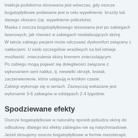
Iniekcja podskórna stosowana jest wówczas, gdy osocze
bogatopłytkowe podawane jest w celu wypełnienia bruzdy lub
danego obszaru (np. wypełnienie policzków).
Maska z osocza bogatopłytkowego stosowana jest po zabiegach
laserowych, jak również w zabiegach rewitalizujących skórę.
W takcie zabiegu pacjent może odczuwać dyskomfort związany z
nakłuciami. U osób szczególnie wrażliwych na ból istnieje
możliwość znieczulenia skóry kremem znieczulającym.
Po zabiegu mogą pojawić się dolegliwości związane z
wykonaniem serii nakłuć, tj. niewielki obrzęk, krwiak,
zaczerwienienie, które ustępują w krótkim czasie.
Zabiegi wykonuje się w seriach. Zazwyczaj wskazane jest
wykonanie 3-6 zabiegów w odstępach 2-4 tygodnie.
Spodziewane efekty
Osocze bogatopłytkowe w naturalny sposób pobudza skórę do
odbudowy, dlatego też efekty zabiegów nie są natychmiastowe.
Jeżeli stosujemy osocze bogatopłytkowe w formie mezoterapii,