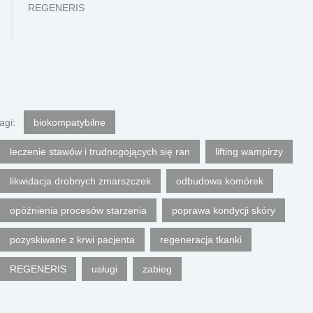
REGENERIS
agi:
biokompatybilne
leczenie stawów i trudnogojących się ran
lifting wampirzy
likwidacja drobnych zmarszczek
odbudowa komórek
opóźnienia procesów starzenia
poprawa kondycji skóry
pozyskiwane z krwi pacjenta
regeneracja tkanki
REGENERIS
usługi
zabieg