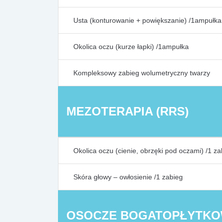
Usta (konturowanie + powiększanie) /1ampułka
Okolica oczu (kurze łapki) /1ampułka
Kompleksowy zabieg wolumetryczny twarzy
MEZOTERAPIA (RRS)
Okolica oczu (cienie, obrzęki pod oczami) /1 za
Skóra głowy – owłosienie /1 zabieg
OSOCZE BOGATOPŁYTKOW