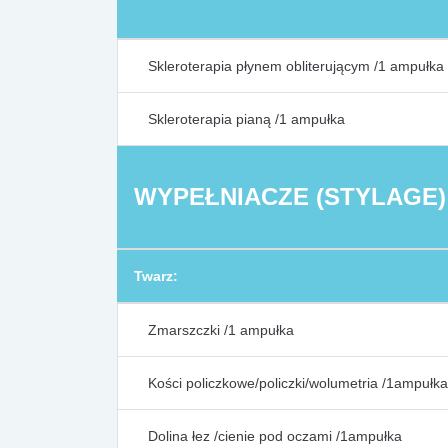
Skleroterapia płynem obliterującym /1 ampułka
Skleroterapia pianą /1 ampułka
WYPEŁNIACZE (STYLAGE)
Twarz:
Zmarszczki /1 ampułka
Kości policzkowe/policzki/wolumetria /1ampułka
Dolina łez /cienie pod oczami /1ampułka