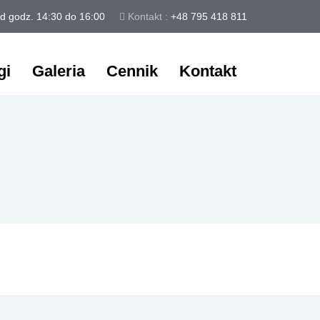
d godz. 14:30 do 16:00
Kontakt :
+48 795 418 811
gi
Galeria
Cennik
Kontakt