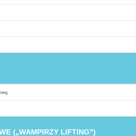
bieg
E („WAMPIRZY LIFTING”)