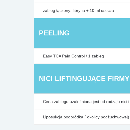
zabieg łączony: fibryna + 10 ml osocza
PEELING
Easy TCA Pain Control / 1 zabieg
NICI LIFTINGUJĄCE FIRM
Cena zabiegu uzależniona jest od rodzaju nici 
Liposukcja podbródka ( okolicy podżuchwowej)