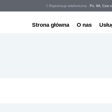
Rejestracja telefoniczna :
Pn, Wt, Czw o
Strona główna
O nas
Usłu