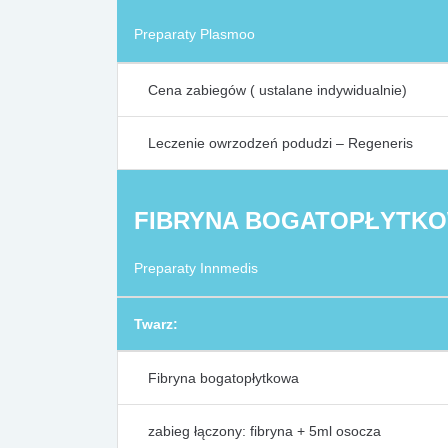
Preparaty Plasmoo
Cena zabiegów ( ustalane indywidualnie)
Leczenie owrzodzeń podudzi – Regeneris
FIBRYNA BOGATOPŁYTK
Preparaty Innmedis
Twarz:
Fibryna bogatopłytkowa
zabieg łączony: fibryna + 5ml osocza